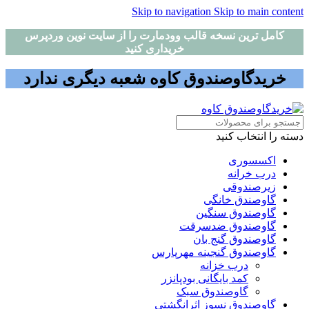
Skip to navigation
Skip to main content
کامل ترین نسخه قالب وودمارت را از سایت نوین وردپرس
خریداری کنید
خریدگاوصندوق کاوه شعبه دیگری ندارد
دسته را انتخاب کنید
اکسسوری
درب خرانه
زیرصندوقی
گاوصندق خانگی
گاوصندوق سنگین
گاوصندوق ضدسرقت
گاوصندوق گنج بان
گاوصندوق گنجینه مهرپارس
درب خزانه
کمد بایگانی بودپانزر
گاوصندوق سبک
گاوصندوق نسوز اثرانگشتی