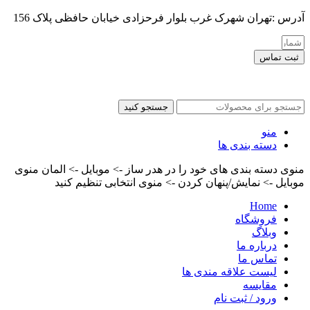
آدرس :تهران شهرک غرب بلوار فرحزادی خیابان حافظی پلاک 156
ثبت تماس
کلیه حقوق این سایت برای مدیر محفوظ هست
جستجو کنید
منو
دسته بندی ها
منوی دسته بندی های خود را در هدر ساز -> موبایل -> المان منوی
موبایل -> نمایش/پنهان کردن -> منوی انتخابی تنظیم کنید
Home
فروشگاه
وبلاگ
درباره ما
تماس ما
لیست علاقه مندی ها
مقایسه
ورود / ثبت نام