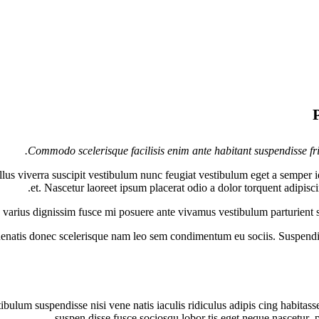
Commodo scelerisque facilisis enim ante habitant suspendisse fr
us viverra suscipit vestibulum nunc feugiat vestibulum eget a semper i
et. Nascetur laoreet ipsum placerat odio a dolor torquent adipisc
us varius dignissim fusce mi posuere ante vivamus vestibulum parturient
nenatis donec scelerisque nam leo sem condimentum eu sociis. Suspendis
bulum suspendisse nisi vene natis iaculis ridiculus adipis cing habitass
suspen disse fusce sociosqu lobor tis eget neque nascetur p