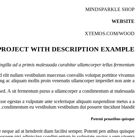
MINDSPARKLE SHOP
WEBSITE
XTEMOS.COM/WOOD
PROJECT WITH DESCRIPTION EXAMPLE
ingilla ad a primis malesuada curabitur ullamcorper tellus fermentum.
d elit nullam vestibulum maecenas convallis volutpat porttitor vivamus
ing ac aliquam mollis proin venenatis ullamcorper imperdiet non ante a.
 sed. A sit fermentum purus a ullamcorper a condimentum at malesuada.
se egestas a vulputate ante scelerisque aliquam suspendisse metus a a
condimentum eu vestibulum vestibulum dui posuere tincidunt blandit.
Potenti penatibus quisque
e neque ad at hendrerit diam facilisi semper. Potenti pen atibus quisque
osuere nisi adipiscing condim entum in vulputate auctor a sem viverra.