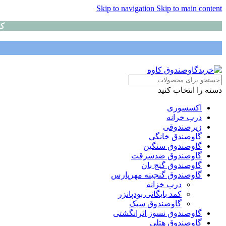
Skip to navigation
Skip to main content
کا
دسته را انتخاب کنید
اکسسوری
درب خرانه
زیرصندوقی
گاوصندق خانگی
گاوصندوق سنگین
گاوصندوق ضدسرقت
گاوصندوق گنج بان
گاوصندوق گنجینه مهرپارس
درب خزانه
کمد بایگانی بودپانزر
گاوصندوق سبک
گاوصندوق نسوز اثرانگشتی
گاوصندوق هتلی