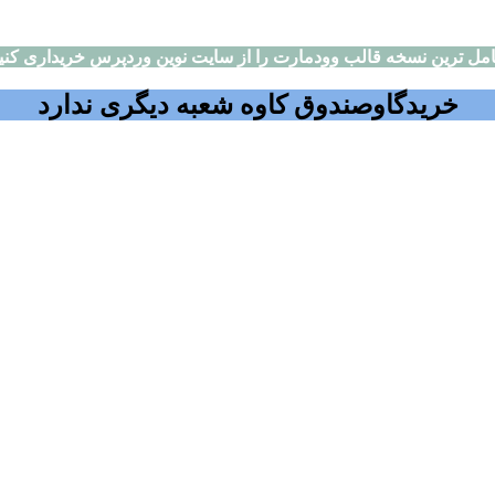
مل ترین نسخه قالب وودمارت را از سایت نوین وردپرس خریداری کنی
خریدگاوصندوق کاوه شعبه دیگری ندارد