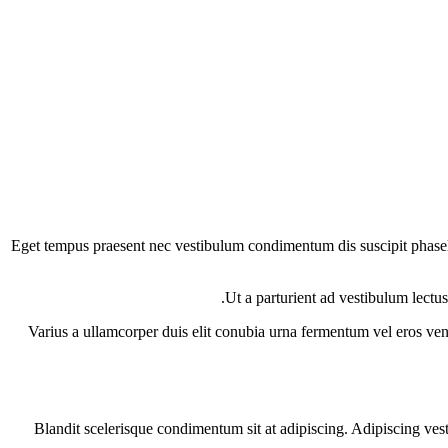
Eget tempus praesent nec vestibulum condimentum dis suscipit phasell
Ut a parturient ad vestibulum lect
Varius a ullamcorper duis elit conubia urna fermentum vel eros ve
Blandit scelerisque condimentum sit at adipiscing. Adipiscing vesti