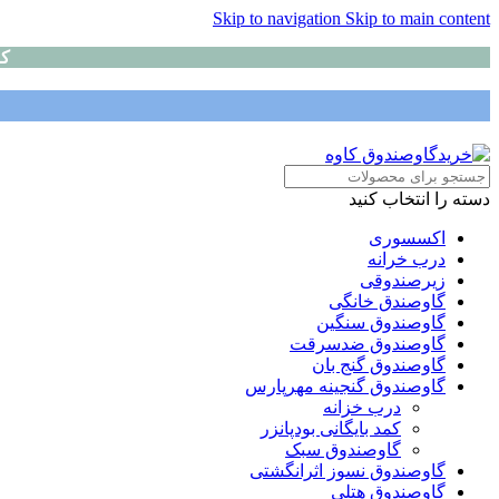
Skip to navigation
Skip to main content
کا
دسته را انتخاب کنید
اکسسوری
درب خرانه
زیرصندوقی
گاوصندق خانگی
گاوصندوق سنگین
گاوصندوق ضدسرقت
گاوصندوق گنج بان
گاوصندوق گنجینه مهرپارس
درب خزانه
کمد بایگانی بودپانزر
گاوصندوق سبک
گاوصندوق نسوز اثرانگشتی
گاوصندوق هتلی