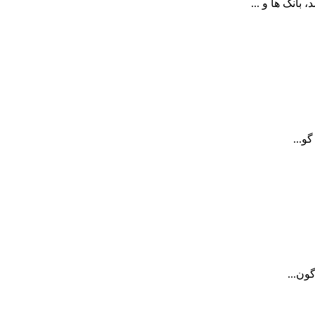
انک ها و ...
و...
ون...