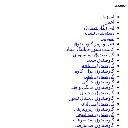
دسته‌ها
آموزش
اخبار
انواع گاو صندوق
دسته‌بندی نشده
عمومی
قفل و رمز گاوصندوق
کابینت نسوز فایلینگ اسناد
گاو صندوق اسانسوری
گاوصندق سدید
گاوصندوق اسلحه
گاوصندوق ایران کاوه
گاوصندوق بانکی
گاوصندوق خانگی
گاوصندوق خانگی و هتلی
گاوصندوق دیجیتال
گاوصندوق دیجیتال نسوز
گاوصندوق دیواری
گاوصندوق زیرویترینی
گاوصندوق ضد انفجار
گاوصندوق ضد سرقت
گاوصندوق ضدسرقت