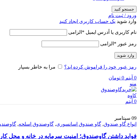
جستجو کنید
ورود / ثبت نام
وارد شوید
یک حساب کاربری ایجاد کنید
نام کاربری یا آدرس ایمیل
*
الزامی
رمز عبور
*
الزامی
وارد شوید
رمز عبور خود را فراموش کرده اید؟
مرا به خاطر بسپار
0
آیتم
0
تومان
منو
0
آیتم
09
سپتامبر
انواع گاو صندوق
,
گاو صندوق اسانسوری
,
گاوصندوق اسلحه
,
گاوصندوق
فواید داشتن گاوصندوق؛ امنیت سرمایه در خانه و محل کار