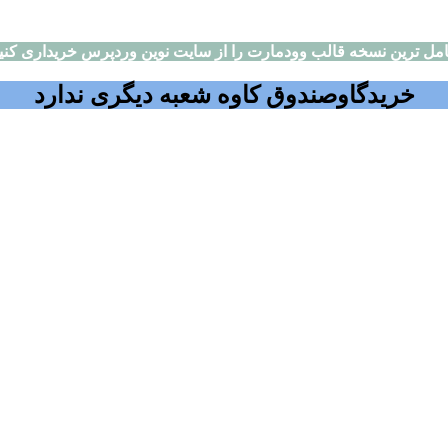
مل ترین نسخه قالب وودمارت را از سایت نوین وردپرس خریداری کنی
خریدگاوصندوق کاوه شعبه دیگری ندارد