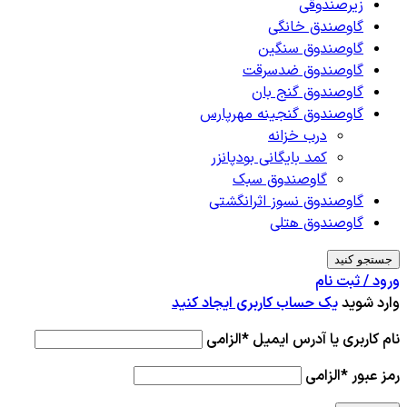
زیرصندوقی
گاوصندق خانگی
گاوصندوق سنگین
گاوصندوق ضدسرقت
گاوصندوق گنج بان
گاوصندوق گنجینه مهرپارس
درب خزانه
کمد بایگانی بودپانزر
گاوصندوق سبک
گاوصندوق نسوز اثرانگشتی
گاوصندوق هتلی
جستجو کنید
ورود / ثبت نام
وارد شوید
یک حساب کاربری ایجاد کنید
نام کاربری یا آدرس ایمیل
*
الزامی
رمز عبور
*
الزامی