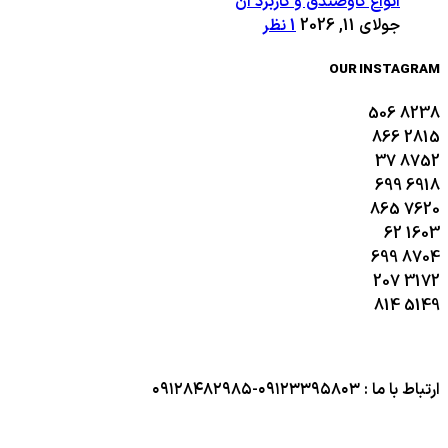
انواع گاوصندق و کاربرد آن
جولای 11, 2026
1 نظر
OUR INSTAGRAM
506
8238
866
2815
37
8752
699
6918
865
7620
62
1603
699
8704
207
3172
814
5149
ارتباط با ما : ۰۹۱۲۳۳۹۵۸۰۳-۰۹۱۲۸۴۸۲۹۸۵