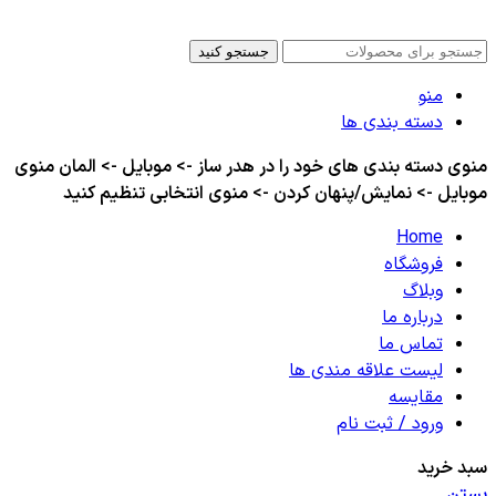
کلیه حقوق این سایت برای مدیر محفوظ هست
جستجو کنید
منو
دسته بندی ها
منوی دسته بندی های خود را در هدر ساز -> موبایل -> المان منوی
موبایل -> نمایش/پنهان کردن -> منوی انتخابی تنظیم کنید
Home
فروشگاه
وبلاگ
درباره ما
تماس ما
لیست علاقه مندی ها
مقایسه
ورود / ثبت نام
سبد خرید
بستن