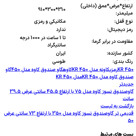
ارتفاع*عرض*عمق (داخلی)
910*300*310
میلیمتر:
نوع قفل:
مکانیکی و رمزی
رمز دیجیتال:
ندارد
تا 1 ساعت در 1000 درجه
مقاومت در برابر گرما:
سانتیگراد
کشور سازنده:
ایران
رنگ بندی:
طوسی
KR 450
رمزی
کاونه مدل KR 450
کاوه
گاو صندوق کاوه مدل 450
گاو
صندوق کاوه مدل KR 450
مدل KR 450
جدیدتر
گاوصندوق نسوز کاوه مدل 75 با ارتفاع 45.5 سانتی عرض 39.5
سانت
بازگشت به لیست
قدیمی تر
گاوصندوق نسوز کاوه مدل 350 با ارتفاع 73 سانتی عرض
50
پست های مرتبط