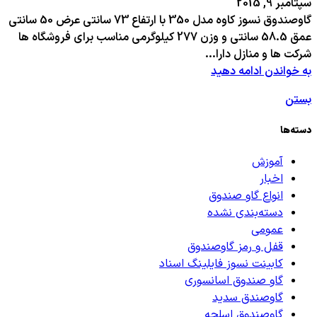
سپتامبر 9, 2015
گاوصندوق نسوز کاوه مدل 350 با ارتفاع 73 سانتی عرض 50 سانتی
عمق 58.5 سانتی و وزن 277 کیلوگرمی مناسب برای فروشگاه ها
شرکت ها و منازل دارا...
به خواندن ادامه دهید
بستن
دسته‌ها
آموزش
اخبار
انواع گاو صندوق
دسته‌بندی نشده
عمومی
قفل و رمز گاوصندوق
کابینت نسوز فایلینگ اسناد
گاو صندوق اسانسوری
گاوصندق سدید
گاوصندوق اسلحه