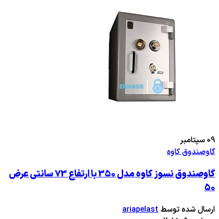
09
سپتامبر
گاوصندوق کاوه
گاوصندوق نسوز کاوه مدل 350 با ارتفاع 73 سانتی عرض
50
ارسال شده توسط
ariapelast