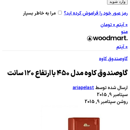
وارد شوید
رمز عبور خود را فراموش کرده اید؟
مرا به خاطر بسپار
0
آیتم
0
تومان
منو
0
آیتم
گاوصندوق کاوه
گاوصندوق کاوه مدل 450 با ارتفاع 120 سانت
ارسال شده توسط
ariapelast
سپتامبر 9, 2015
روشن سپتامبر 9, 2015