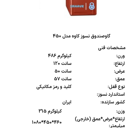
گاوصندوق نسوز کاوه مدل 450
مشخصات فنی
ورن:
486 کیلوگرم
ارتفاع:
120 سانت
عرض:
50 سانت
عمق:
57 سانت
نوع قفل:
کلید و رمز مکانیکی
استاندارد نسوز:
کشور سازنده:
ایران
وزن:
315 کیلوگرم
ارتفاع*عرض*عمق (خارجی)
1080*450*460
میلیمتر: