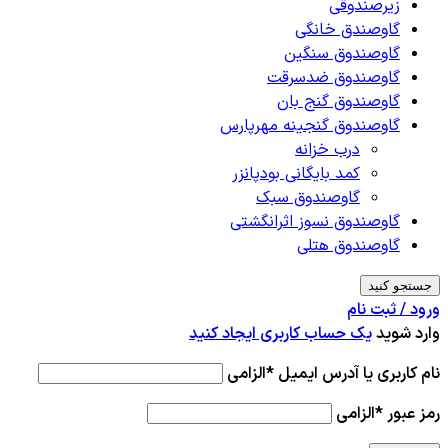
زیرصندوقی
گاوصندق خانگی
گاوصندوق سنگین
گاوصندوق ضدسرقت
گاوصندوق گنج بان
گاوصندوق گنجینه مهرپارس
درب خزانه
کمد بایگانی بودپانزر
گاوصندوق سبک
گاوصندوق نسوز اثرانگشتی
گاوصندوق هتلی
جستجو کنید
ورود / ثبت نام
وارد شوید
یک حساب کاربری ایجاد کنید
نام کاربری یا آدرس ایمیل
*
الزامی
رمز عبور
*
الزامی