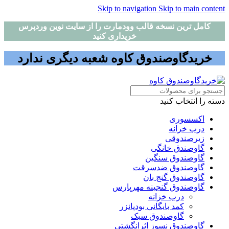
Skip to navigation
Skip to main content
کامل ترین نسخه قالب وودمارت را از سایت نوین وردپرس
خریداری کنید
خریدگاوصندوق کاوه شعبه دیگری ندارد
دسته را انتخاب کنید
اکسسوری
درب خرانه
زیرصندوقی
گاوصندق خانگی
گاوصندوق سنگین
گاوصندوق ضدسرقت
گاوصندوق گنج بان
گاوصندوق گنجینه مهرپارس
درب خزانه
کمد بایگانی بودپانزر
گاوصندوق سبک
گاوصندوق نسوز اثرانگشتی