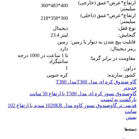
ارتفاع*عرض*عمق (خارجی)
360*483*400
میلیمتر:
ارتفاع*عرض*عمق (داخلی)
218*358*300
میلیمتر:
نوع قفل:
دیجیتال
گنجایش:
23.4 لیتر
قابلیت پیچ شدن به دیوار یا زمین:
زمین
رمز دیجیتال:
دارد
تا 1 ساعت در 1000 درجه
مقاومت در برابر گرما:
سانتیگراد
1
دراور:
کشور سازنده:
کره جنوبی
گاو صندوق کره ای مدل T360
مدل T360
جدیدتر
گاوصندوق نسوز کره ای مدل T500 با ارتفاع 50 سانت
بازگشت به لیست
قدیمی تر
گاوصندوق نسوز کاوه مدل 1020KR سدید با ارتفاع 102
سانت
بستن
دسته‌ها