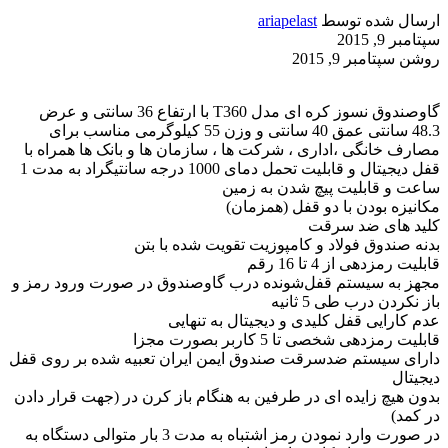
ارسال شده توسط
ariapelast
سپتامبر 9, 2015
روشن سپتامبر 9, 2015
گاوصندوق نسوز کره ای مدل T360 با ارتفاع 36 سانتی و عرض
48.3 سانتی عمق 40 سانتی و وزن 55 کیلوگرمی مناسب برای
مصارف خانگی ،اداری ، شرکت ها ، سازمان ها و بانک ها همراه با
قفل دیجیتال و قابلیت تحمل دمای 1000 درجه سانتیگراد به مدت 1
ساعت و قابلیت پیچ شدن به زمین
مکانیزه بودن با دو قفل (همزمان)
کلید های ضد سرقت
بدنه صندوق فولاد و کامپوزیت تقویت شده با بتن
قابلیت رمزدهی از 4 تا 16 رقم
مجهز به سیستم قفل‌شونده درب گاوصندوق در صورت ورود رمز و
باز نکردن درب طی 5 ثانیه
عدم کارایی قفل کلیدی و دیجیتال به تنهایی
قابلیت رمزدهی شخصی تا 5 کاربر بصورت مجزا
دارای سیستم ضدسرقت صندوق ایمن ایران تعبیه شده بر روی قفل
دیجیتال
بدون هیچ زایده ای در طرفین به هنگام باز کرن در (جهت قرار دادن
در کمد)
در صورت وارد نمودن رمز اشتباه به مدت 3 بار متوالی دستگاه به