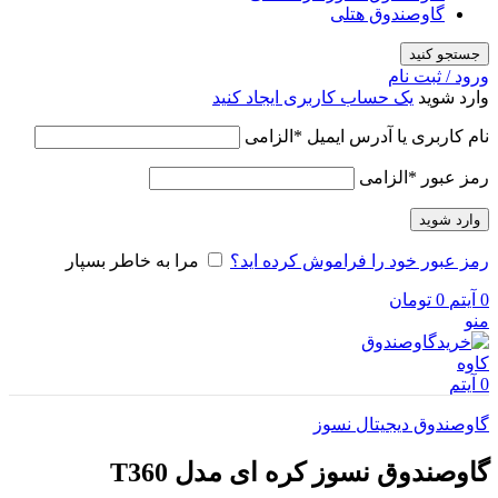
گاوصندوق هتلی
جستجو کنید
ورود / ثبت نام
وارد شوید
یک حساب کاربری ایجاد کنید
نام کاربری یا آدرس ایمیل
*
الزامی
رمز عبور
*
الزامی
وارد شوید
رمز عبور خود را فراموش کرده اید؟
مرا به خاطر بسپار
0
آیتم
0
تومان
منو
0
آیتم
گاوصندوق دیجیتال نسوز
گاوصندوق نسوز کره ای مدل T360