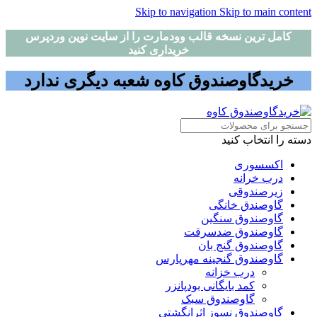
Skip to navigation
Skip to main content
کامل ترین نسخه قالب وودمارت را از سایت نوین وردپرس
خریداری کنید
خریدگاوصندوق کاوه شعبه دیگری ندارد
دسته را انتخاب کنید
اکسسوری
درب خرانه
زیرصندوقی
گاوصندق خانگی
گاوصندوق سنگین
گاوصندوق ضدسرقت
گاوصندوق گنج بان
گاوصندوق گنجینه مهرپارس
درب خزانه
کمد بایگانی بودپانزر
گاوصندوق سبک
گاوصندوق نسوز اثرانگشتی