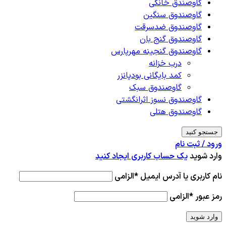
گاوصندق خانگی
گاوصندوق سنگین
گاوصندوق ضدسرقت
گاوصندوق گنج بان
گاوصندوق گنجینه مهرپارس
درب خزانه
کمد بایگانی بودپانزر
گاوصندوق سبک
گاوصندوق نسوز اثرانگشتی
گاوصندوق هتلی
جستجو کنید
ورود / ثبت نام
وارد شوید
یک حساب کاربری ایجاد کنید
نام کاربری یا آدرس ایمیل
*
الزامی
رمز عبور
*
الزامی
وارد شوید