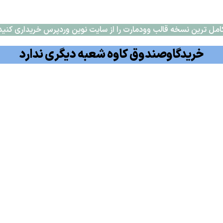
امل ترین نسخه قالب وودمارت را از سایت نوین وردپرس خریداری کنید
خریدگاوصندوق کاوه شعبه دیگری ندارد