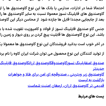
احتمالا شما در ادارات، مدارس یا بانک ها این نوع گاوصندوق ها را ا
گاوصندوق های فایلینگ نسوز معمولا نسبت به سایر گاوصندوق ها راح
بعد از جابجایی مجددا فایل ها جازده شود از محاسن دیگر این گاوص
باشد. این نوع گاوصندوق ها قابلیت پیچ کردن بر روی دیوار و زمین را ن
در آخر خوب است بدانید فروشندگان این نوع گاوصندوق ها معمولا ی
از تولید کنندگان این نوع محصول می توان شرکت ایران کاوه را نام برد
صندوق امن
فایلینگ نسوز
گاوصندوق
گاوصندوق ارزان
گاوصندوق فایلینگ 
جدیدتر
گاوصندوق زیر ویترینی ، صندوقچه ای امن برای طلا و جواهرات
بازگشت به لیست
قدیمی تر
گاوصندوق ارزان، ارمغان امنیت شماست
پست های مرتبط