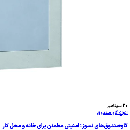
20
سپتامبر
انواع گاو صندوق
گاوصندوق‌های نسوز؛ امنیتی مطمئن برای خانه و محل کار