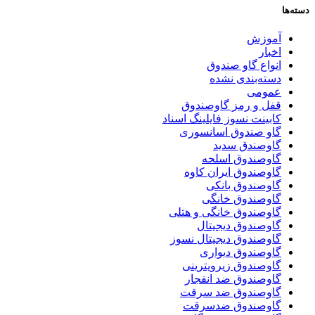
دسته‌ها
آموزش
اخبار
انواع گاو صندوق
دسته‌بندی نشده
عمومی
قفل و رمز گاوصندوق
کابینت نسوز فایلینگ اسناد
گاو صندوق اسانسوری
گاوصندق سدید
گاوصندوق اسلحه
گاوصندوق ایران کاوه
گاوصندوق بانکی
گاوصندوق خانگی
گاوصندوق خانگی و هتلی
گاوصندوق دیجیتال
گاوصندوق دیجیتال نسوز
گاوصندوق دیواری
گاوصندوق زیرویترینی
گاوصندوق ضد انفجار
گاوصندوق ضد سرقت
گاوصندوق ضدسرقت