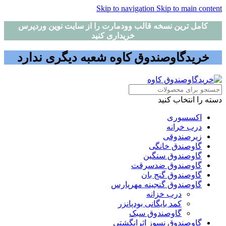
Skip to navigation
Skip to main content
کامل ترین نسخه قالب وودمارت را از سایت نوین وردپرس
خریداری کنید
خریدگاوصندوق کاوه شعبه دیگری ندارد
دسته را انتخاب کنید
اکسسوری
درب خرانه
زیرصندوقی
گاوصندق خانگی
گاوصندوق سنگین
گاوصندوق ضدسرقت
گاوصندوق گنج بان
گاوصندوق گنجینه مهرپارس
درب خزانه
کمد بایگانی بودپانزر
گاوصندوق سبک
گاوصندوق نسوز اثرانگشتی