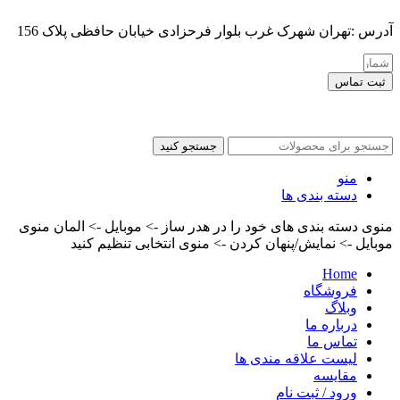
آدرس :تهران شهرک غرب بلوار فرحزادی خیابان حافظی پلاک 156
ثبت تماس
کلیه حقوق این سایت برای مدیر محفوظ هست
جستجو کنید
منو
دسته بندی ها
منوی دسته بندی های خود را در هدر ساز -> موبایل -> المان منوی
موبایل -> نمایش/پنهان کردن -> منوی انتخابی تنظیم کنید
Home
فروشگاه
وبلاگ
درباره ما
تماس ما
لیست علاقه مندی ها
مقایسه
ورود / ثبت نام