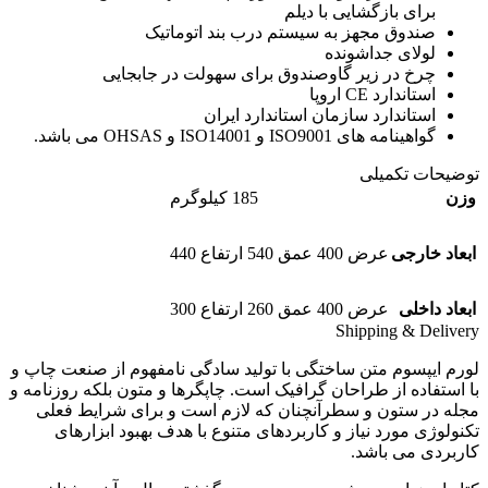
برای بازگشایی با دیلم
صندوق مجهز به سیستم درب بند اتوماتیک
لولای جداشونده
چرخ در زیر گاوصندوق برای سهولت در جابجایی
استاندارد CE اروپا
استاندارد سازمان استاندارد ایران
گواهینامه های ISO9001 و ISO14001 و OHSAS می باشد.
توضیحات تکمیلی
وزن
185 کیلوگرم
ابعاد خارجی
عرض 400 عمق 540 ارتفاع 440
ابعاد داخلی
عرض 400 عمق 260 ارتفاع 300
Shipping & Delivery
لورم ایپسوم متن ساختگی با تولید سادگی نامفهوم از صنعت چاپ و
با استفاده از طراحان گرافیک است. چاپگرها و متون بلکه روزنامه و
مجله در ستون و سطرآنچنان که لازم است و برای شرایط فعلی
تکنولوژی مورد نیاز و کاربردهای متنوع با هدف بهبود ابزارهای
کاربردی می باشد.