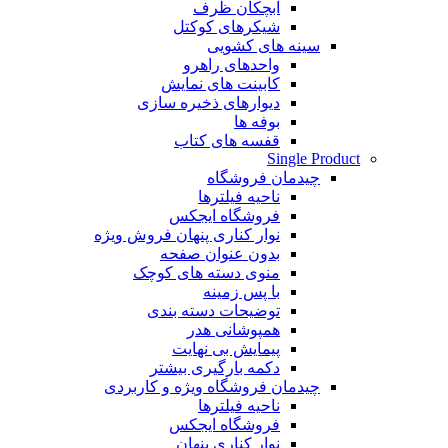
آبچکان ظرف
شیکرهای کوکتل
سینه های کشویی
واحدهای راهرو
کابینت های نمایش
دیوارهای ذخیره سازی
بوفه ها
قفسه های کتاب
Single Product
چیدمان فروشگاه
ناحیه فیلترها
فروشگاه ایجکس
نوار کناری پنهان
فروش ویژه
بدون عنوان صفحه
منوی دسته های کوچک
با پس زمینه
توضیحات دسته بندی
همپوشانی هدر
پیمایش بی نهایت
دکمه بارگیری بیشتر
چیدمان فروشگاه
ویژه و کاربردی
ناحیه فیلترها
فروشگاه ایجکس
نوار کناری پنهان