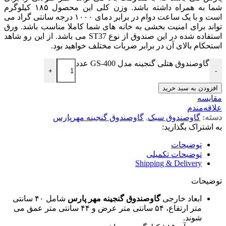
شما به همراه داشته باشد. وزن کلی این محصول ۱۸۵ کیلوگرم
است و با یک ساعت دوام در برابر دمای ۱۰۰۰ درجه سانتی گراد می
تواند برای امنیت بخشی به خانه های شما کاملا مناسب باشد. ورق
استفاده شده در این صندوق از نوع ST37 می باشد. از این رو شاهد
استحکام بالای آن در برابر ضربات مختلف خواهید بود.
گاوصندوق هتلی گنجینه مدل GS-400 عدد
+
-
افزودن به سبد خرید
مقایسه
علاقه‌مندم
دسته:
گاوصندوق سبک
,
گاوصندوق گنجینه مهرپارس
به اشتراک بگذارید:
توضیحات
توضیحات تکمیلی
Shipping & Delivery
توضیحات
ابعاد خارجی
گاوصندوق گنجینه مهر پارس
شامل ۴۰ سانتی
متر ارتفاع، ۵۴ سانتی متر عرض و ۴۴ سانتی متر عمق می
شوند.