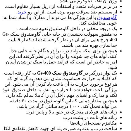
وزن آن ۱۸۵ کیلوگرم می باشد.
در برابر ضربات متعدد و استفاده از دریل بسیار مقاوم است.
از سیستم ضد سرقت بهره برده است. از این رو
خرید
گاوصندوق
با این ویژگی ها می تواند از مدارک و اسناد شما به
خوبی محافظت کند.
یک دریچه مخفی در داخل گاوصندوق تعبیه شده است.
به منظور سهولت بخشیدن در جابه جایی گاوصندوق سبک Gs-
400 چرخ هایی برای آن در نظر گرفته شده اند که از قابلیت
جداسازی بهره مند می باشند.
همچنین برای اینکه بتوانند درب را در هنگام جابه جایی جدا
کنند، لوله های جداشونده را برای آن در نظر گرفته اند. این
امر به خاطر این است که فرآیند حمل با سبک تر شدن آسان
شود.
یک نوار درزگیر در
گاوصندوق سبک
Gs-400
به کار رفته است
که کاملا به حرارت حساسیت نشان می دهد. به گونه ای که
هر نوع برخورد حرارت به آن باعث باد کردن آن می شود. این
ویژگی باعث خواهد شد تا حرارت و آتش به داخل صندوق نفوذ
نکند و مدارک و اشیای مهم داخل آن را کاملا سالم نگه دارد.
همچنین مقدار دمایی که این گاوصندوق در مدت ۶۰ دقیقه
می تواند تحمل کند، ۱۰۰۰ درجه سانتی گراد می باشد.
زبانه های فولادی متحرک در جلو، بالا و پایین درب
زبانه های ثابت در پشت درب
مکانیزم صفحه‌ای زبانه‌ها
ساخت درب و بدنه به صورت پله ای جهت کاهش نقطه‌ی اتکا