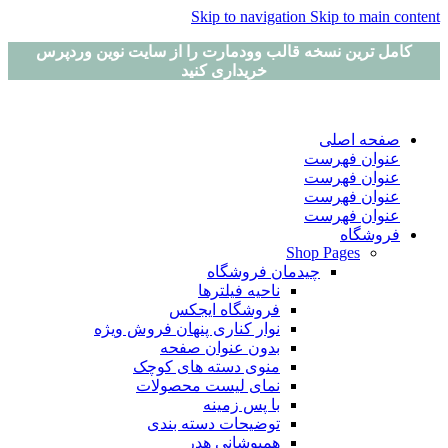
Skip to navigation
Skip to main content
کامل ترین نسخه قالب وودمارت را از سایت نوین وردپرس
خریداری کنید
صفحه اصلی
عنوان فهرست
عنوان فهرست
عنوان فهرست
عنوان فهرست
فروشگاه
Shop Pages
چیدمان فروشگاه
ناحیه فیلترها
فروشگاه ایجکس
نوار کناری پنهان
فروش ویژه
بدون عنوان صفحه
منوی دسته های کوچک
نمای لیست محصولات
با پس زمینه
توضیحات دسته بندی
همپوشانی هدر