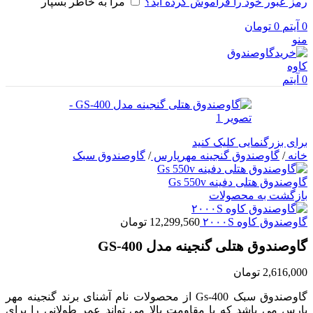
رمز عبور خود را فراموش کرده اید؟
مرا به خاطر بسپار
0
آیتم
0
تومان
منو
0
آیتم
برای بزرگنمایی کلیک کنید
خانه
/
گاوصندوق گنجینه مهرپارس
/
گاوصندوق سبک
گاوصندوق هتلی دفینه Gs 550v
بازگشت به محصولات
گاوصندوق کاوه ۲۰۰۰S
12,299,560
تومان
گاوصندوق هتلی گنجینه مدل GS-400
2,616,000
تومان
گاوصندوق سبک Gs-400 از محصولات نام آشنای برند گنجینه مهر
پارس می باشد که با مقاومت بالا می تواند عمر طولانی را برای